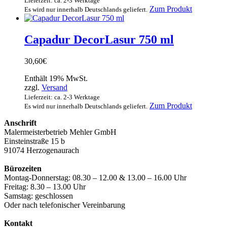
Lieferzeit: ca. 2-3 Werktage
der
Zum Produkt
Es wird nur innerhalb Deutschlands geliefert.
Produktsei
gewählt
werden
Capadur DecorLasur 750 ml
30,60
€
Enthält 19% MwSt.
zzgl.
Versand
Lieferzeit: ca. 2-3 Werktage
Dieses
Zum Produkt
Es wird nur innerhalb Deutschlands geliefert.
Produkt
Anschrift
weist
Malermeisterbetrieb Mehler GmbH
mehrere
Einsteinstraße 15 b
Varianten
91074 Herzogenaurach
auf.
Die
Bürozeiten
Optionen
Montag-Donnerstag: 08.30 – 12.00 & 13.00 – 16.00 Uhr
können
Freitag: 8.30 – 13.00 Uhr
auf
Samstag: geschlossen
der
Oder nach telefonischer Vereinbarung
Produktsei
gewählt
Kontakt
werden