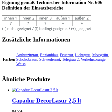
Eignung gemäß Technischer Information Nr. 606
Definition der Einsatzbereiche
innen 1
innen 2
innen 3
außen 1
außen 2
?
?
?
+
+
(–) nicht geeignet / (?) bedingt geeignet / (+) geeignet
Zusätzliche Informationen
Anthrazitgrau
,
Enzianblau
,
Feuerrot
,
Lichtgrau
,
Mossgrün
,
Farben
Schokobraun
,
Schwedenrot
,
Telegrau 2
,
Verkehrsorange
,
Weiss
Ähnliche Produkte
Capadur DecorLasur 2,5 lt
84,55
€