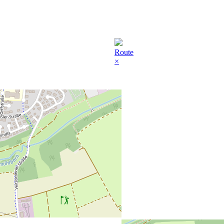
Route
×