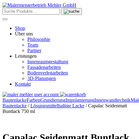
Skip
to
content
Shop
Über uns
Philosophie
Team
Partner
Leistungen
Innenraumgestaltung
Fassadenarbeiten
Bodenverlegarbeiten
3D-Planungen
Kontakt
Bautenlacke
Farben
Grundierung
Imprägnierung
Innenwandtechnik
Mal
Bautenlacke
/
Lösungsmittelhaltige Lacke
/ Capalac Seidenmatt
Buntlack 750 ml
Capalac Seidenmatt Buntlack