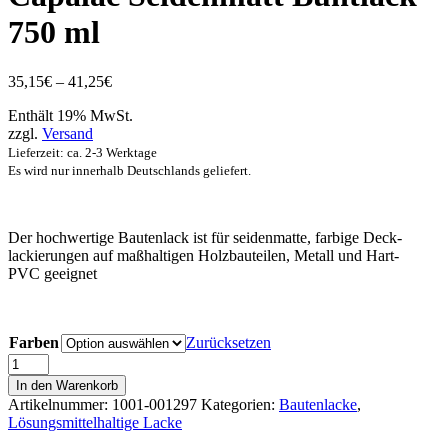
750 ml
Preisspanne:
35,15
€
–
41,25
€
35,15€
Enthält 19% MwSt.
bis
zzgl.
Versand
41,25€
Lieferzeit: ca. 2-3 Werktage
Es wird nur innerhalb Deutschlands geliefert.
Der hochwertige Bautenlack ist für seidenmatte, farbige Deck­
lackierungen auf maßhaltigen Holzbauteilen, Metall und Hart-
PVC geeignet
Farben
Zurücksetzen
Capalac
Seidenmatt
In den Warenkorb
Buntlack
Artikelnummer:
1001-001297
Kategorien:
Bautenlacke
,
750
Lösungsmittelhaltige Lacke
ml