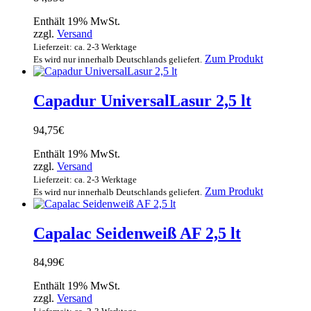
Enthält 19% MwSt.
zzgl.
Versand
Lieferzeit: ca. 2-3 Werktage
Dieses
Zum Produkt
Es wird nur innerhalb Deutschlands geliefert.
Produkt
weist
mehrere
Capadur UniversalLasur 2,5 lt
Varianten
auf.
94,75
€
Die
Optionen
Enthält 19% MwSt.
können
zzgl.
Versand
auf
Lieferzeit: ca. 2-3 Werktage
der
Dieses
Zum Produkt
Es wird nur innerhalb Deutschlands geliefert.
Produktsei
Produkt
gewählt
weist
werden
mehrere
Capalac Seidenweiß AF 2,5 lt
Varianten
auf.
84,99
€
Die
Optionen
Enthält 19% MwSt.
können
zzgl.
Versand
auf