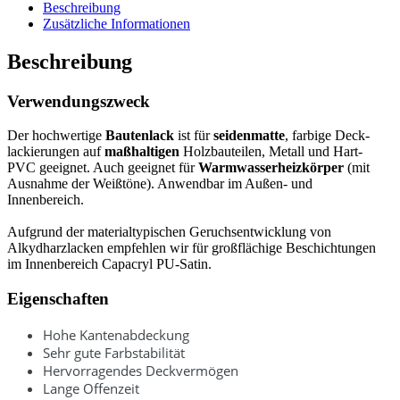
Menge
Beschreibung
Zusätzliche Informationen
Beschreibung
Verwendungszweck
Der hochwertige
Bautenlack
ist für
seidenmatte
, farbige Deck­
lackierungen auf
maßhaltigen
Holzbauteilen, Metall und Hart-
PVC geeignet. Auch geeignet für
Warm­wasserheizkörper
(mit
Ausnahme der Weißtöne). Anwendbar im Außen- und
Innenbereich.
Aufgrund der materialtypischen Geruchs­entwicklung von
Alkydharzlacken empfehlen wir für großflächige Beschichtungen
im Innenbereich Capacryl PU-Satin.
Eigenschaften
Hohe Kantenabdeckung
Sehr gute Farbstabilität
Hervorragendes Deckvermögen
Lange Offenzeit