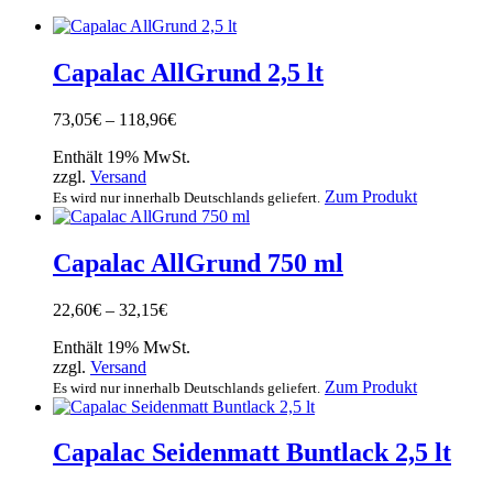
Capalac AllGrund 2,5 lt
Preisspanne:
73,05
€
–
118,96
€
73,05€
Enthält 19% MwSt.
bis
zzgl.
Versand
118,96€
Dieses
Zum Produkt
Es wird nur innerhalb Deutschlands geliefert.
Produkt
weist
mehrere
Capalac AllGrund 750 ml
Varianten
auf.
Preisspanne:
22,60
€
–
32,15
€
Die
22,60€
Optionen
Enthält 19% MwSt.
bis
können
zzgl.
Versand
32,15€
auf
Dieses
Zum Produkt
Es wird nur innerhalb Deutschlands geliefert.
der
Produkt
Produktsei
weist
gewählt
mehrere
Capalac Seidenmatt Buntlack 2,5 lt
werden
Varianten
auf.