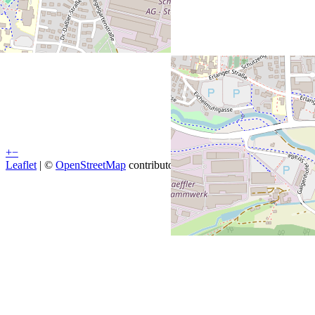
+
−
Leaflet
| ©
OpenStreetMap
contributors