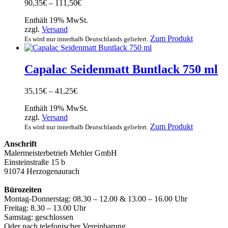
Preisspanne:
90,35
€
–
111,50
€
Die
90,35€
Optionen
Enthält 19% MwSt.
bis
können
zzgl.
Versand
111,50€
auf
Dieses
Zum Produkt
Es wird nur innerhalb Deutschlands geliefert.
der
Produkt
Produktsei
weist
gewählt
mehrere
Capalac Seidenmatt Buntlack 750 ml
werden
Varianten
auf.
Preisspanne:
35,15
€
–
41,25
€
Die
35,15€
Optionen
Enthält 19% MwSt.
bis
können
zzgl.
Versand
41,25€
auf
Dieses
Zum Produkt
Es wird nur innerhalb Deutschlands geliefert.
der
Produkt
Produktsei
Anschrift
weist
gewählt
Malermeisterbetrieb Mehler GmbH
mehrere
werden
Einsteinstraße 15 b
Varianten
91074 Herzogenaurach
auf.
Die
Bürozeiten
Optionen
Montag-Donnerstag: 08.30 – 12.00 & 13.00 – 16.00 Uhr
können
Freitag: 8.30 – 13.00 Uhr
auf
Samstag: geschlossen
der
Oder nach telefonischer Vereinbarung
Produktsei