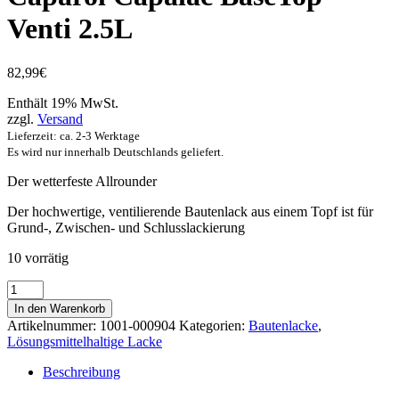
Venti 2.5L
82,99
€
Enthält 19% MwSt.
zzgl.
Versand
Lieferzeit: ca. 2-3 Werktage
Es wird nur innerhalb Deutschlands geliefert.
Der wetterfeste Allrounder
Der hochwertige, ventilierende Bautenlack aus einem Topf ist für
Grund-, Zwischen- und Schluss­­lackierung
10 vorrätig
Caparol
Capalac
In den Warenkorb
BaseTop
Artikelnummer:
1001-000904
Kategorien:
Bautenlacke
,
Venti
Lösungsmittelhaltige Lacke
2.5L
Menge
Beschreibung