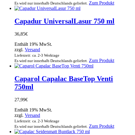
Zum Produkt
Es wird nur innerhalb Deutschlands geliefert.
Capadur UniversalLasur 750 ml
36,85
€
Enthält 19% MwSt.
zzgl.
Versand
Lieferzeit: ca. 2-3 Werktage
Dieses
Zum Produkt
Es wird nur innerhalb Deutschlands geliefert.
Produkt
weist
mehrere
Caparol Capalac BaseTop Venti
Varianten
750ml
auf.
Die
Optionen
27,99
€
können
auf
Enthält 19% MwSt.
der
zzgl.
Versand
Produktsei
Lieferzeit: ca. 2-3 Werktage
gewählt
Zum Produkt
Es wird nur innerhalb Deutschlands geliefert.
werden