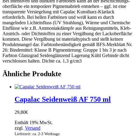
Bei intensiven und dunklen Farb­tönen kann an der Beschichtungs­
ober­fläche ein temporärer Pigmentabrieb ent­stehen – ggf. ist eine
transparente Versiegelung mit Capalac Kunstharz-Klarlack
erforderlich. Bei hellen Farbtönen und weiß kann es durch
mangelnden Lichteinfluss (UV Strahlung), Wärme und Chemische
Einflüsse wie z.B. Ammoniakdämpfe aus Reinigungsmitteln, Kleb-
Anstrich- oder Dichtstoffen zu einer Vergilbung der Lackoberfläche
kommen. Diese Vergilbung ist materialtypisch und stellt keinen
Produktmangel dar. Farbtonbeständigkeit gemäß BFS-Merkblatt Nr.
26: Bindemittel: Klasse B Pigmentierung: Gruppe 1 bis 3 je nach
Farbton Glanzgrad Seidenglänzend Lagerung Kühl Gebinde dicht
verschlossen halten. Dichte ca. 1,3 g/cm3
Ähnliche Produkte
Capalac Seidenweiß AF 750 ml
29,80
€
Enthält 19% MwSt.
zzgl.
Versand
Lieferzeit: ca. 2-3 Werktage