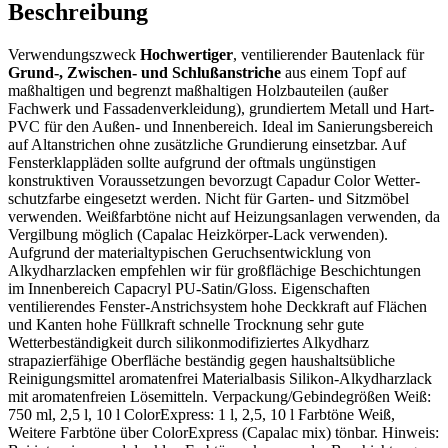
Beschreibung
Verwendungszweck
Hochwertiger
, ventilierender Bautenlack für
Grund-, Zwischen- und Schluß­­anstriche
aus einem Topf auf
maß­haltigen und begrenzt maßhaltigen Holz­bau­teilen (außer
Fachwerk und Fassadenverkleidung), grundiertem Metall und Hart-
PVC für den Außen- und Innenbereich. Ideal im Sanierungs­bereich
auf Altanstrichen ohne zusätzliche Grundierung einsetzbar. Auf
Fensterklappläden sollte aufgrund der oftmals ungünstigen
konstruktiven Voraus­setzungen bevorzugt Capadur Color Wetter­
schutzfarbe eingesetzt werden. Nicht für Garten- und Sitzmöbel
verwenden. Weißfarbtöne nicht auf Heizungsanlagen ­verwenden, da
Vergilbung möglich (Capalac Heizkörper-Lack verwenden).
Aufgrund der materialtypischen Geruchs­entwicklung von
Alkydharzlacken empfehlen wir für großflächige Beschichtungen
im Innenbereich Capacryl PU-Satin/Gloss. Eigenschaften
ventilierendes Fenster-Anstrichsystem hohe Deckkraft auf Flächen
und Kanten hohe Füllkraft schnelle Trocknung sehr gute
Wetterbeständigkeit durch silikonmodifiziertes Alkydharz
strapazierfähige Oberfläche beständig gegen haushaltsübliche
Reinigungsmittel aromatenfrei Materialbasis Silikon-Alkydharzlack
mit aromatenfreien Lösemitteln. Verpackung/Gebindegrößen Weiß:
750 ml, 2,5 l, 10 l ColorExpress: 1 l, 2,5, 10 l Farbtöne Weiß,
Weitere Farbtöne über ColorExpress (Capalac mix) tönbar. Hinweis: