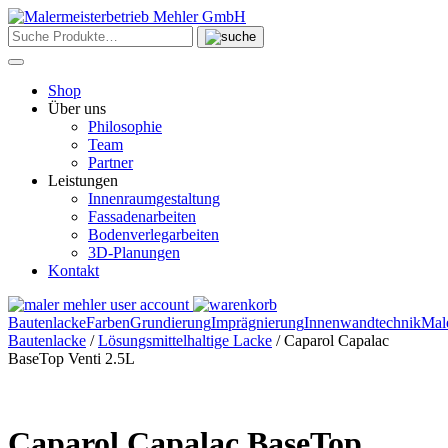
Skip
to
content
Shop
Über uns
Philosophie
Team
Partner
Leistungen
Innenraumgestaltung
Fassadenarbeiten
Bodenverlegarbeiten
3D-Planungen
Kontakt
Bautenlacke
Farben
Grundierung
Imprägnierung
Innenwandtechnik
Mal
Bautenlacke
/
Lösungsmittelhaltige Lacke
/ Caparol Capalac
BaseTop Venti 2.5L
Caparol Capalac BaseTop