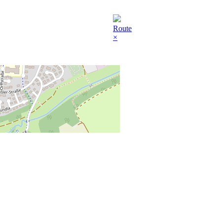
Route
×