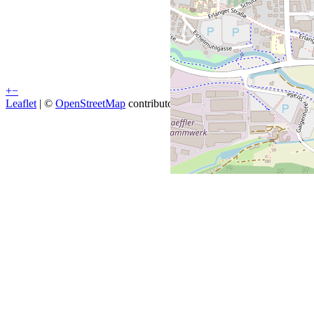
+
−
Leaflet
| ©
OpenStreetMap
contributors