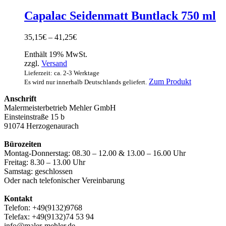
Capalac Seidenmatt Buntlack 750 ml
Preisspanne:
35,15
€
–
41,25
€
35,15€
Enthält 19% MwSt.
bis
zzgl.
Versand
41,25€
Lieferzeit: ca. 2-3 Werktage
Dieses
Zum Produkt
Es wird nur innerhalb Deutschlands geliefert.
Produkt
Anschrift
weist
Malermeisterbetrieb Mehler GmbH
mehrere
Einsteinstraße 15 b
Varianten
91074 Herzogenaurach
auf.
Die
Bürozeiten
Optionen
Montag-Donnerstag: 08.30 – 12.00 & 13.00 – 16.00 Uhr
können
Freitag: 8.30 – 13.00 Uhr
auf
Samstag: geschlossen
der
Oder nach telefonischer Vereinbarung
Produktsei
gewählt
Kontakt
werden
Telefon: +49(9132)9768
Telefax: +49(9132)74 53 94
info@maler-mehler.de