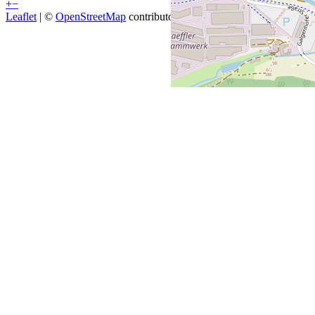
+
−
Leaflet
| ©
OpenStreetMap
contributors