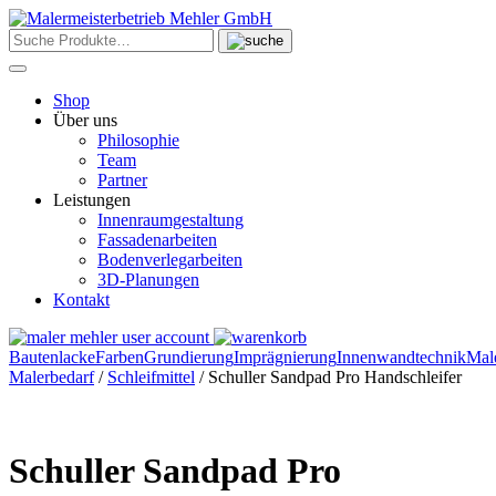
Skip
to
content
Shop
Über uns
Philosophie
Team
Partner
Leistungen
Innenraumgestaltung
Fassadenarbeiten
Bodenverlegarbeiten
3D-Planungen
Kontakt
Bautenlacke
Farben
Grundierung
Imprägnierung
Innenwandtechnik
Mal
Malerbedarf
/
Schleifmittel
/ Schuller Sandpad Pro Handschleifer
Schuller Sandpad Pro