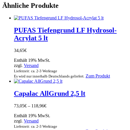
Ähnliche Produkte
PUFAS Tiefengrund LF Hydrosol-
Acrylat 5 lt
34,65
€
Enthält 19% MwSt.
zzgl.
Versand
Lieferzeit: ca. 2-3 Werktage
Zum Produkt
Es wird nur innerhalb Deutschlands geliefert.
Capalac AllGrund 2,5 lt
Preisspanne:
73,05
€
–
118,96
€
73,05€
Enthält 19% MwSt.
bis
zzgl.
Versand
118,96€
Lieferzeit: ca. 2-3 Werktage