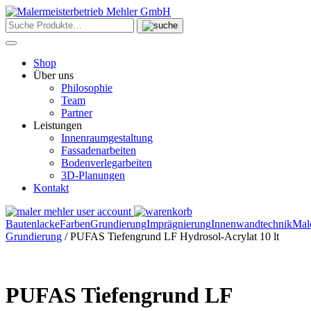
Skip
to
content
Shop
Über uns
Philosophie
Team
Partner
Leistungen
Innenraumgestaltung
Fassadenarbeiten
Bodenverlegarbeiten
3D-Planungen
Kontakt
Bautenlacke
Farben
Grundierung
Imprägnierung
Innenwandtechnik
Mal
Grundierung
/ PUFAS Tiefengrund LF Hydrosol-Acrylat 10 lt
PUFAS Tiefengrund LF