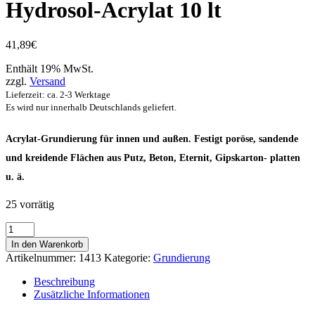
Hydrosol-Acrylat 10 lt
41,89
€
Enthält 19% MwSt.
zzgl.
Versand
Lieferzeit: ca. 2-3 Werktage
Es wird nur innerhalb Deutschlands geliefert.
Acrylat-Grundierung für innen und außen. Festigt poröse, sandende
und kreidende Flächen aus Putz, Beton, Eternit, Gipskarton- platten
u. ä.
25 vorrätig
PUFAS
Tiefengrund
In den Warenkorb
LF
Artikelnummer:
1413
Kategorie:
Grundierung
Hydrosol-
Acrylat
Beschreibung
10
Zusätzliche Informationen
lt