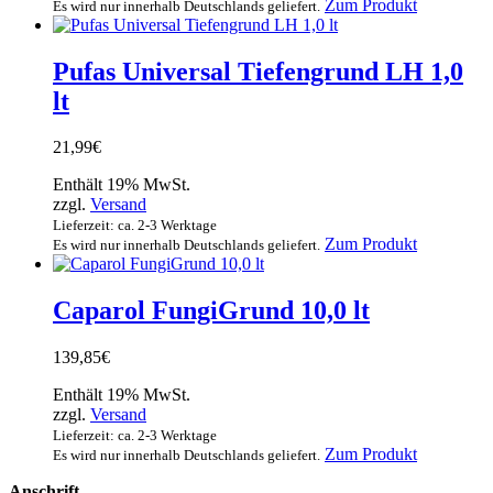
Dieses
Zum Produkt
Es wird nur innerhalb Deutschlands geliefert.
Produkt
weist
mehrere
Pufas Universal Tiefengrund LH 1,0
Varianten
lt
auf.
Die
Optionen
21,99
€
können
auf
Enthält 19% MwSt.
der
zzgl.
Versand
Produktsei
Lieferzeit: ca. 2-3 Werktage
gewählt
Zum Produkt
Es wird nur innerhalb Deutschlands geliefert.
werden
Caparol FungiGrund 10,0 lt
139,85
€
Enthält 19% MwSt.
zzgl.
Versand
Lieferzeit: ca. 2-3 Werktage
Zum Produkt
Es wird nur innerhalb Deutschlands geliefert.
Anschrift