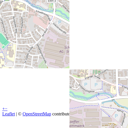
+
−
Leaflet
| ©
OpenStreetMap
contributors