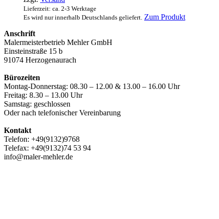
auf
Lieferzeit: ca. 2-3 Werktage
der
Zum Produkt
Es wird nur innerhalb Deutschlands geliefert.
Produktsei
gewählt
Anschrift
werden
Malermeisterbetrieb Mehler GmbH
Einsteinstraße 15 b
91074 Herzogenaurach
Bürozeiten
Montag-Donnerstag: 08.30 – 12.00 & 13.00 – 16.00 Uhr
Freitag: 8.30 – 13.00 Uhr
Samstag: geschlossen
Oder nach telefonischer Vereinbarung
Kontakt
Telefon: +49(9132)9768
Telefax: +49(9132)74 53 94
info@maler-mehler.de