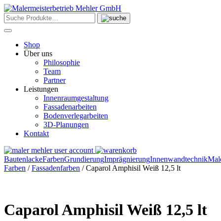
Skip
to
content
Shop
Über uns
Philosophie
Team
Partner
Leistungen
Innenraumgestaltung
Fassadenarbeiten
Bodenverlegarbeiten
3D-Planungen
Kontakt
Bautenlacke
Farben
Grundierung
Imprägnierung
Innenwandtechnik
Mal
Farben
/
Fassadenfarben
/ Caparol Amphisil Weiß 12,5 lt
Caparol Amphisil Weiß 12,5 lt