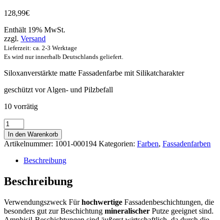
128,99
€
Enthält 19% MwSt.
zzgl.
Versand
Lieferzeit: ca. 2-3 Werktage
Es wird nur innerhalb Deutschlands geliefert.
Siloxanverstärkte matte Fassadenfarbe mit Silikatcharakter
geschützt vor Algen- und Pilzbefall
10 vorrätig
Caparol
Amphisil
In den Warenkorb
Weiß
Artikelnummer:
1001-000194
Kategorien:
Farben
,
Fassadenfarben
12,5
lt
Beschreibung
Menge
Beschreibung
Verwendungszweck Für
hochwertige
Fassadenbeschichtungen, die
besonders gut zur Beschichtung
minera­lischer
Putze geeignet sind.
Amphisil-Beschichtungen sind äußerst wirt­schaftlich, da durch die