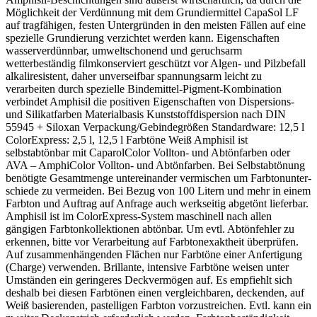
Möglichkeit der Ver­dünnung mit dem Grundiermittel CapaSol LF
auf tragfähigen, festen Untergründen in den meisten Fällen auf eine
spezielle Grundie­rung verzichtet ­werden kann. Eigenschaften
wasserverdünnbar, umweltschonend und geruchsarm
wetterbeständig filmkonserviert geschützt vor Algen- und Pilzbefall
alkaliresistent, daher unverseifbar spannungsarm leicht zu
verarbeiten durch spezielle Bindemittel-Pigment-Kombination
verbindet Amphisil die posi­ti­ven Eigenschaften von Dispersions-
und Silikat­farben Materialbasis Kunststoffdispersion nach DIN
55945 + Siloxan Verpackung/Gebindegrößen Standardware: 12,5 l
ColorExpress: 2,5 l, 12,5 l Farbtöne Weiß Amphisil ist
selbstabtönbar mit CaparolColor Vollton- und Abtönfarben oder
AVA – AmphiColor Vollton- und Abtön­farben. Bei Selbstabtönung
benötigte Gesamt­menge untereinander vermischen um Farb­tonunter­
schiede zu vermeiden. Bei Bezug von 100 Litern und mehr in einem
Farbton und Auftrag auf Anfrage auch werk­seitig abgetönt lieferbar.
Amphisil ist im ColorExpress-System maschinell nach allen
gängigen Farbton­kollek­tionen abtönbar. Um evtl. Abtönfehler zu
erkennen, bitte vor Verarbeitung auf Farbtonexaktheit überprüfen.
Auf zusammenhängenden Flächen nur Farbtöne einer Anfertigung
(Charge) verwenden. Brillante, intensive Farbtöne weisen unter
Umständen ein geringeres Deckvermögen auf. Es empfiehlt sich
deshalb bei diesen Farbtönen einen vergleichbaren, deckenden, auf
Weiß basierenden, pastelligen Farbton vorzustreichen. Evtl. kann ein