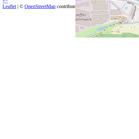
+
−
Leaflet
| ©
OpenStreetMap
contributors