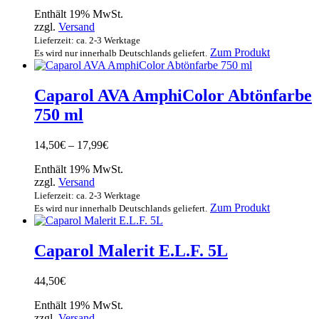
Enthält 19% MwSt.
zzgl.
Versand
Lieferzeit: ca. 2-3 Werktage
Zum Produkt
Es wird nur innerhalb Deutschlands geliefert.
Caparol AVA AmphiColor Abtönfarbe
750 ml
Preisspanne:
14,50
€
–
17,99
€
14,50€
Enthält 19% MwSt.
bis
zzgl.
Versand
17,99€
Lieferzeit: ca. 2-3 Werktage
Dieses
Zum Produkt
Es wird nur innerhalb Deutschlands geliefert.
Produkt
weist
mehrere
Caparol Malerit E.L.F. 5L
Varianten
auf.
44,50
€
Die
Optionen
Enthält 19% MwSt.
können
zzgl.
Versand