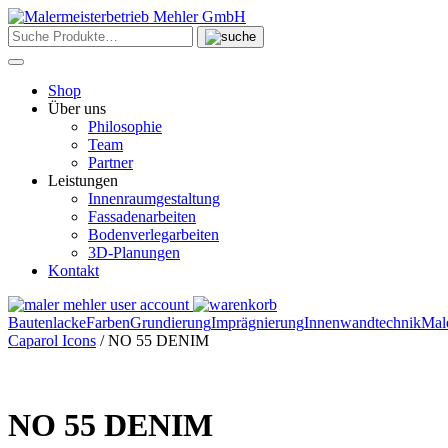
Skip
to
content
Shop
Über uns
Philosophie
Team
Partner
Leistungen
Innenraumgestaltung
Fassadenarbeiten
Bodenverlegarbeiten
3D-Planungen
Kontakt
Bautenlacke
Farben
Grundierung
Imprägnierung
Innenwandtechnik
Mal
Caparol Icons
/ NO 55 DENIM
NO 55 DENIM