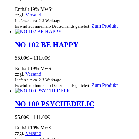
55,00€
Enthält 19% MwSt.
bis
zzgl.
Versand
111,00€
Lieferzeit: ca. 2-3 Werktage
Dieses
Zum Produkt
Es wird nur innerhalb Deutschlands geliefert.
Produkt
weist
mehrere
NO 102 BE HAPPY
Varianten
auf.
Preisspanne:
55,00
€
–
111,00
€
Die
55,00€
Optionen
Enthält 19% MwSt.
bis
können
zzgl.
Versand
111,00€
auf
Lieferzeit: ca. 2-3 Werktage
der
Dieses
Zum Produkt
Es wird nur innerhalb Deutschlands geliefert.
Produktsei
Produkt
gewählt
weist
werden
mehrere
NO 100 PSYCHEDELIC
Varianten
auf.
Preisspanne:
55,00
€
–
111,00
€
Die
55,00€
Optionen
Enthält 19% MwSt.
bis
können
zzgl.
Versand
111,00€
auf