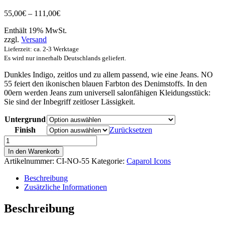
Preisspanne:
55,00
€
–
111,00
€
55,00€
Enthält 19% MwSt.
bis
zzgl.
Versand
111,00€
Lieferzeit: ca. 2-3 Werktage
Es wird nur innerhalb Deutschlands geliefert.
Dunkles Indigo, zeitlos und zu allem passend, wie eine Jeans. NO
55 feiert den ikonischen blauen Farbton des Denimstoffs. In den
00ern werden Jeans zum universell salonfähigen Kleidungsstück:
Sie sind der Inbegriff zeitloser Lässigkeit.
Untergrund
Finish
Zurücksetzen
NO
55
In den Warenkorb
DENIM
Artikelnummer:
CI-NO-55
Kategorie:
Caparol Icons
Menge
Beschreibung
Zusätzliche Informationen
Beschreibung