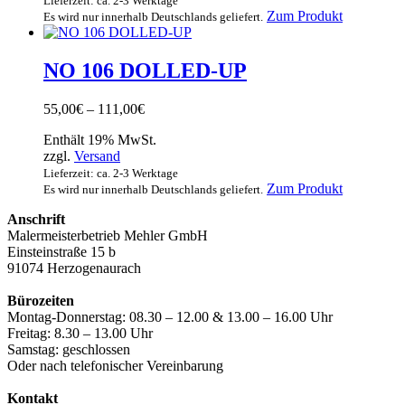
Lieferzeit: ca. 2-3 Werktage
der
Dieses
Zum Produkt
Es wird nur innerhalb Deutschlands geliefert.
Produktsei
Produkt
gewählt
weist
werden
mehrere
NO 106 DOLLED-UP
Varianten
auf.
Preisspanne:
55,00
€
–
111,00
€
Die
55,00€
Optionen
Enthält 19% MwSt.
bis
können
zzgl.
Versand
111,00€
auf
Lieferzeit: ca. 2-3 Werktage
der
Dieses
Zum Produkt
Es wird nur innerhalb Deutschlands geliefert.
Produktsei
Produkt
gewählt
Anschrift
weist
werden
Malermeisterbetrieb Mehler GmbH
mehrere
Einsteinstraße 15 b
Varianten
91074 Herzogenaurach
auf.
Die
Bürozeiten
Optionen
Montag-Donnerstag: 08.30 – 12.00 & 13.00 – 16.00 Uhr
können
Freitag: 8.30 – 13.00 Uhr
auf
Samstag: geschlossen
der
Oder nach telefonischer Vereinbarung
Produktsei
gewählt
Kontakt
werden