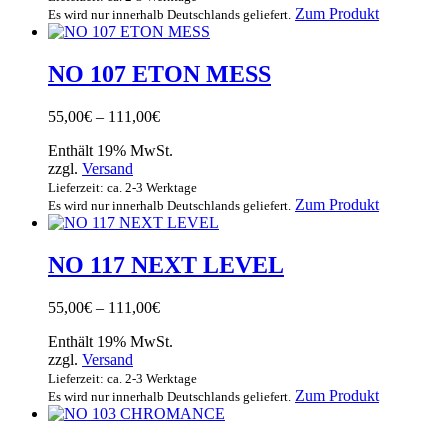
Dieses
Zum Produkt
Es wird nur innerhalb Deutschlands geliefert.
Produkt
weist
mehrere
NO 107 ETON MESS
Varianten
auf.
Preisspanne:
55,00
€
–
111,00
€
Die
55,00€
Optionen
Enthält 19% MwSt.
bis
können
zzgl.
Versand
111,00€
auf
Lieferzeit: ca. 2-3 Werktage
der
Dieses
Zum Produkt
Es wird nur innerhalb Deutschlands geliefert.
Produktsei
Produkt
gewählt
weist
werden
mehrere
NO 117 NEXT LEVEL
Varianten
auf.
Preisspanne:
55,00
€
–
111,00
€
Die
55,00€
Optionen
Enthält 19% MwSt.
bis
können
zzgl.
Versand
111,00€
auf
Lieferzeit: ca. 2-3 Werktage
der
Dieses
Zum Produkt
Es wird nur innerhalb Deutschlands geliefert.
Produktsei
Produkt
gewählt
weist
werden