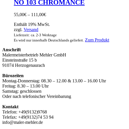
mehrere
NO 103 CHROMANCE
Varianten
auf.
Preisspanne:
55,00
€
–
111,00
€
Die
55,00€
Optionen
Enthält 19% MwSt.
bis
können
zzgl.
Versand
111,00€
auf
Lieferzeit: ca. 2-3 Werktage
der
Dieses
Zum Produkt
Es wird nur innerhalb Deutschlands geliefert.
Produktsei
Produkt
gewählt
Anschrift
weist
werden
Malermeisterbetrieb Mehler GmbH
mehrere
Einsteinstraße 15 b
Varianten
91074 Herzogenaurach
auf.
Die
Bürozeiten
Optionen
Montag-Donnerstag: 08.30 – 12.00 & 13.00 – 16.00 Uhr
können
Freitag: 8.30 – 13.00 Uhr
auf
Samstag: geschlossen
der
Oder nach telefonischer Vereinbarung
Produktsei
gewählt
Kontakt
werden
Telefon: +49(9132)9768
Telefax: +49(9132)74 53 94
info@maler-mehler.de