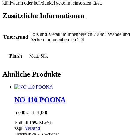
kühl/warm oder hell/dunkel gekonnt einsetzten lässt.
Zusätzliche Informationen
Holz und Metall im Innenbereich 750ml, Wände und
Untergrund
Decken im Innenbereich 2,5l
Finish
Matt, Silk
Ähnliche Produkte
NO 110 POONA
Preisspanne:
55,00
€
–
111,00
€
55,00€
Enthält 19% MwSt.
bis
zzgl.
Versand
111,00€
Lieferzeit: ca. 2-3 Werktage