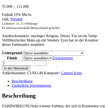
Preisspanne:
55,00
€
–
111,00
€
55,00€
Enthält 19% MwSt.
bis
zzgl.
Versand
111,00€
Lieferzeit: ca. 2-3 Werktage
Es wird nur innerhalb Deutschlands geliefert.
Ausdrucksstarkes, rauchiges Rotgrau. Dieser Ton ist ein Vamp.
Verführerisches Make-up mit Smokey Eyes hat zu der Kreation
dieser Farbnuance inspiriert.
Untergrund
Finish
Zurücksetzen
NO
40
In den Warenkorb
VAMP
Artikelnummer:
CI-NO-40
Kategorie:
Caparol Icons
Menge
Beschreibung
Zusätzliche Informationen
Beschreibung
FARBWIRKUNG
Sehr warmer Farbton, der sich in Kontrasten wie