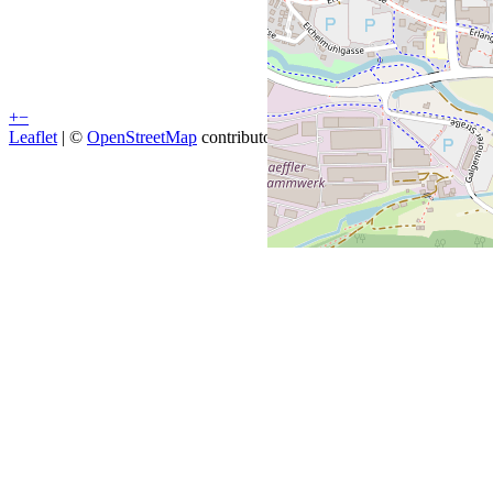
+
−
Leaflet
| ©
OpenStreetMap
contributors