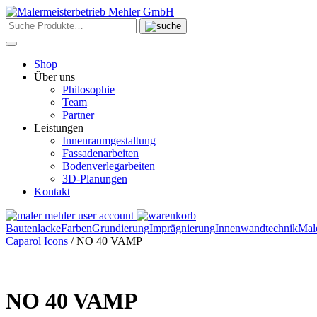
Skip
to
content
Shop
Über uns
Philosophie
Team
Partner
Leistungen
Innenraumgestaltung
Fassadenarbeiten
Bodenverlegarbeiten
3D-Planungen
Kontakt
Bautenlacke
Farben
Grundierung
Imprägnierung
Innenwandtechnik
Mal
Caparol Icons
/ NO 40 VAMP
NO 40 VAMP