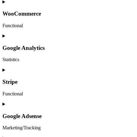
Consent
to
service
WooCommerce
wordpress
Functional
Consent
to
service
Google Analytics
woocommerce
Statistics
Consent
to
service
Stripe
google-
analytics
Functional
Consent
to
service
Google Adsense
stripe
Marketing/Tracking