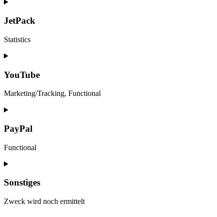
Consent
to
service
JetPack
google-
adsense
Statistics
Consent
to
service
YouTube
jetpack
Marketing/Tracking, Functional
Consent
to
service
PayPal
youtube
Functional
Consent
to
service
Sonstiges
paypal
Zweck wird noch ermittelt