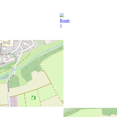
Route
×