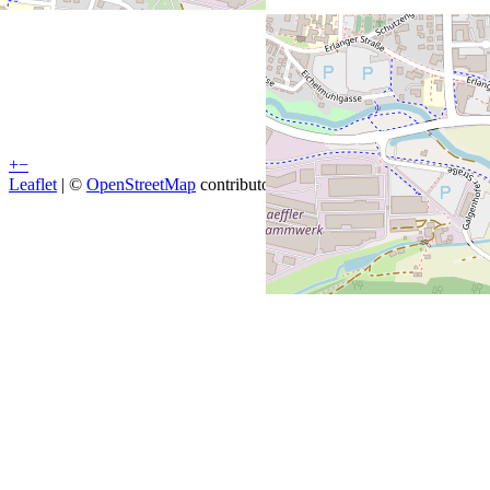
+
−
Leaflet
| ©
OpenStreetMap
contributors